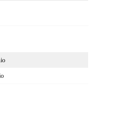
nio
io