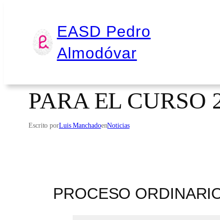
Saltar
EASD Pedro
CALENDARIO DE
al
Almodóvar
contenido
CICLOS FORMATI
PARA EL CURSO 2
Escrito por
Luis Manchado
en
Noticias
PROCESO ORDINARIO