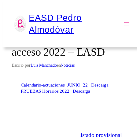
Saltar
EASD Pedro
al
Calendario de
Almodóvar
contenido
Actuaciones – Pruebas de
acceso 2022 – EASD
Escrito por
Luis Manchado
en
Noticias
Calendario-actuaciones_JUNIO_22
Descarga
PRUEBAS Horarios 2022
Descarga
Listado provisional