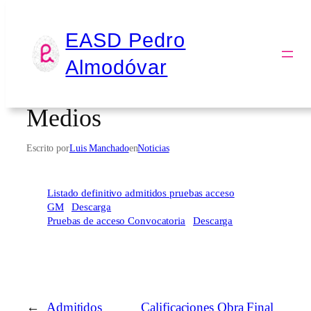
Saltar
EASD Pedro
al
Admitidos definitivo a
Almodóvar
contenido
pruebas de acceso Grados
Medios
Escrito por
Luis Manchado
en
Noticias
Listado definitivo admitidos pruebas acceso
GM
Descarga
Pruebas de acceso Convocatoria
Descarga
←
Admitidos
Calificaciones Obra Final