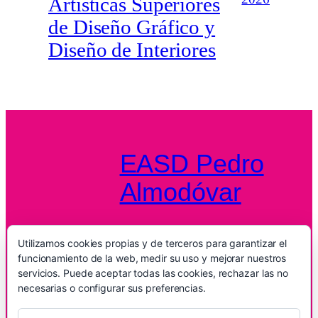
Artísticas Superiores
de Diseño Gráfico y
Diseño de Interiores
EASD Pedro
Almodóvar
Escuela de Arte y Superior de Diseño
Pedro Almodóvar
Utilizamos cookies propias y de terceros para garantizar el
funcionamiento de la web, medir su uso y mejorar nuestros
Plaza de la Provincia, 1
servicios. Puede aceptar todas las cookies, rechazar las no
13001 Ciudad Real (España)
necesarias o configurar sus preferencias.
Tel: +34 926 224 000