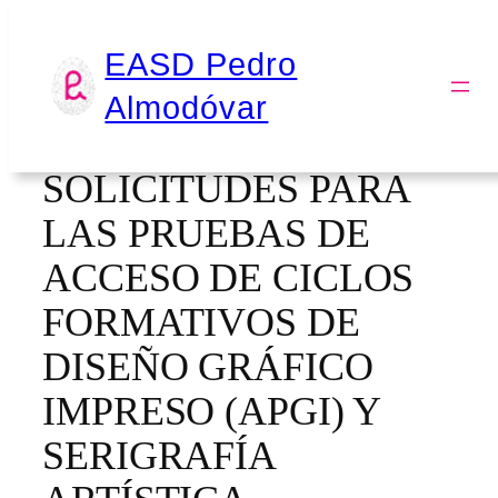
Saltar
EASD Pedro
al
ABIERTO EL PLAZO
Almodóvar
contenido
DE ADMISIÓN DE
SOLICITUDES PARA
LAS PRUEBAS DE
ACCESO DE CICLOS
FORMATIVOS DE
DISEÑO GRÁFICO
IMPRESO (APGI) Y
SERIGRAFÍA