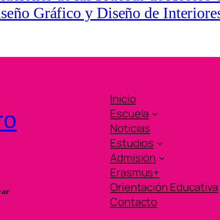
iseño Gráfico y Diseño de Interiore
Inicio
Escuela
ro
Noticias
Estudios
Admisión
Erasmus+
Orientación Educativa
var
Contacto