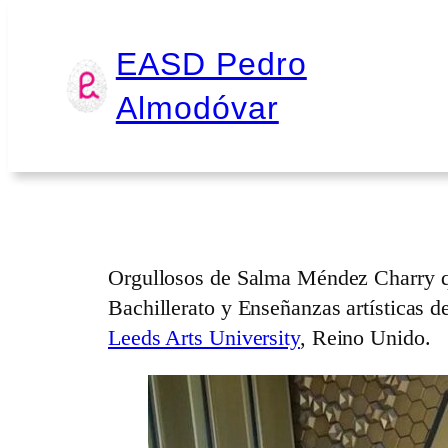
Saltar
EASD Pedro
Salma Méndez Charr
al
Almodóvar
contenido
Escrito por
Luis Manchado
en
Noticias
Orgullosos de Salma Méndez Charry que
Bachillerato y Enseñanzas artísticas d
Leeds Arts University
, Reino Unido.